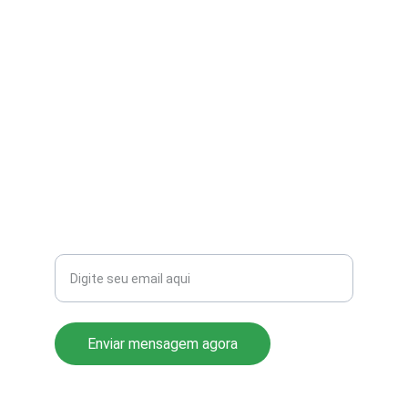
contato@aribi.com.br
(11) 3803-8556
Rua Miranda de Azevedo, 814 Pompéia
CEP: 05027-000
Seu email para contato
Enviar mensagem agora