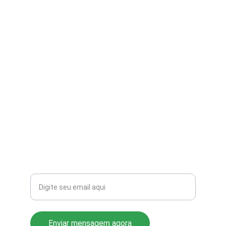
contato@aribi.com.br
(11) 3803-8556
Rua Miranda de Azevedo, 814 Pompéia
CEP: 05027-000
Seu email para contato
Enviar mensagem agora