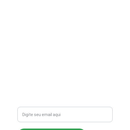
contato@aribi.com.br
(11) 3803-8556
Rua Miranda de Azevedo, 814 Pompéia
CEP: 05027-000
Seu email para contato