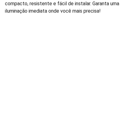
compacto, resistente e fácil de instalar. Garanta uma
iluminação imediata onde você mais precisa!
Lâmpadas e Produtos Elétricos para 
manutenção de condomínios residenciais e 
comerciais.
FALE CONOSCO: