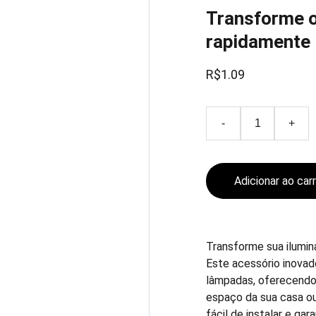
Transforme o
rapidamente
R$1.09
-
+
Adicionar ao car
Transforme sua ilumi
Este acessório inova
lâmpadas, oferecendo 
espaço da sua casa ou 
fácil de instalar e ga