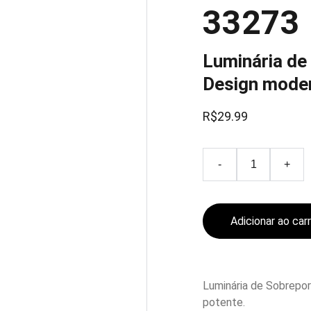
33273
Luminária de
Design moder
R$29.99
-
+
Adicionar ao car
Luminária de Sobrepo
potente.