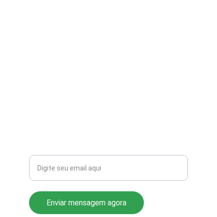
contato@aribi.com.br
(11) 3803-8556
Rua Miranda de Azevedo, 814 Pompéia
CEP: 05027-000
Seu email para contato
Enviar mensagem agora