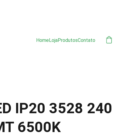
ÃO 
Home
Loja
Produtos
Contato
ED IP20 3528 240
MT 6500K