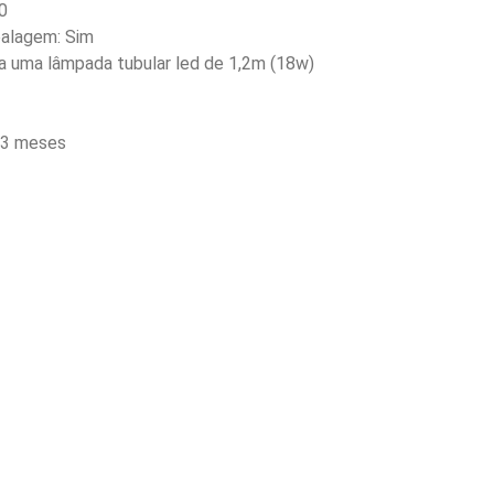
0
alagem: Sim
a uma lâmpada tubular led de 1,2m (18w)
: 3 meses