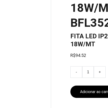
18W/MT
BFL35
FITA LED IP
18W/MT
R$94.52
-
+
Adicionar ao car