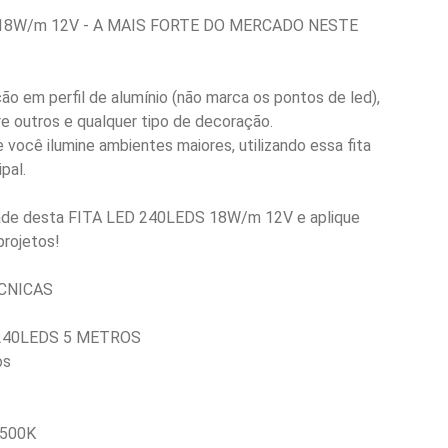
 18W/m 12V - A MAIS FORTE DO MERCADO NESTE
ção em perfil de alumínio (não marca os pontos de led),
re outros e qualquer tipo de decoração.
e você ilumine ambientes maiores, utilizando essa fita
pal.
idade desta FITA LED 240LEDS 18W/m 12V e aplique
rojetos!
CNICAS
 240LEDS 5 METROS
os
6500K