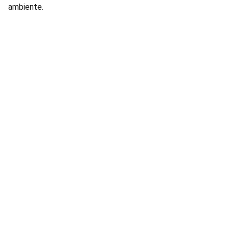
ambiente.
Lâmpadas e Produtos Elétricos para 
manutenção de condomínios residenciais e 
comerciais.
FALE CONOSCO: