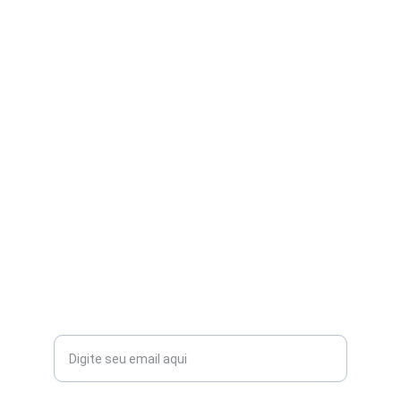
FALE CONOSCO:
contato@aribi.com.br
(11) 3803-8556
Rua Miranda de Azevedo, 814 Pompéia
CEP: 05027-000
Seu email para contato