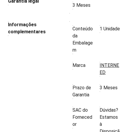
Garantia legal
3 Meses
Informações
Conteúdo
1 Unidade
complementares
da
Embalage
m
Marca
INTERNE
ED
Prazo de
3 Meses
Garantia
SAC do
Dúvidas?
Forneced
Estamos
or
à
Disposiçã