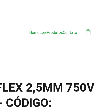
ÃO 
Home
Loja
Produtos
Contato
FLEX 2,5MM 750V
- CÓDIGO: