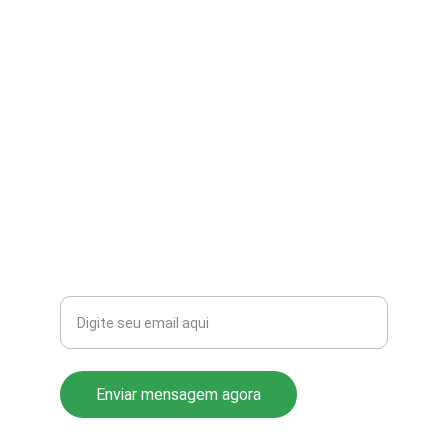
contato@aribi.com.br
(11) 3803-8556
Rua Miranda de Azevedo, 814 Pompéia
CEP: 05027-000
Seu email para contato
Enviar mensagem agora