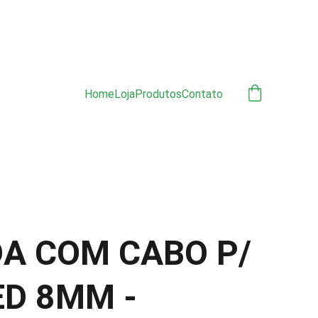
ÃO 
Home
Loja
Produtos
Contato
A COM CABO P/
ED 8MM -