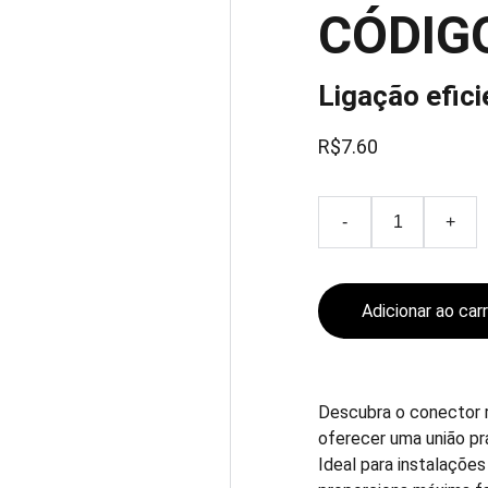
CÓDIG
Ligação efic
R$7.60
-
+
Adicionar ao car
Descubra o conector rá
oferecer uma união pr
Ideal para instalaçõe