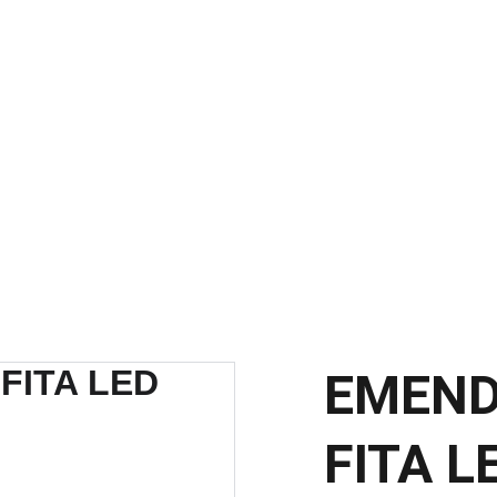
SCONTOS IMPERDÍVEIS EM MATERIAIS ELÉTRICOS E PARA ILUMINAÇ
EMEND
FITA L