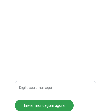
contato@aribi.com.br
(11) 3803-8556
Rua Miranda de Azevedo, 814 Pompéia
CEP: 05027-000
Seu email para contato
Enviar mensagem agora