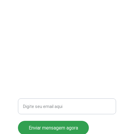
contato@aribi.com.br
(11) 3803-8556
Rua Miranda de Azevedo, 814 Pompéia
CEP: 05027-000
Seu email para contato
Enviar mensagem agora