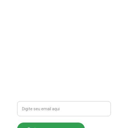
contato@aribi.com.br
(11) 3803-8556
Rua Miranda de Azevedo, 814 Pompéia
CEP: 05027-000
Seu email para contato