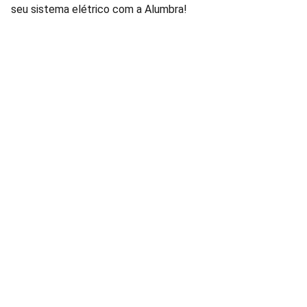
seu sistema elétrico com a Alumbra!
Lâmpadas e Produtos Elétricos para 
manutenção de condomínios residenciais e 
comerciais.
FALE CONOSCO: