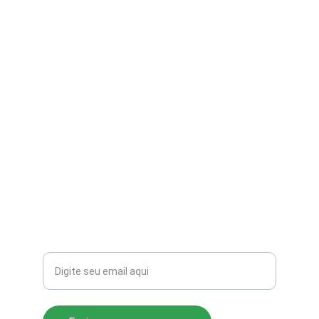
contato@aribi.com.br
(11) 3803-8556
Rua Miranda de Azevedo, 814 Pompéia
CEP: 05027-000
Seu email para contato