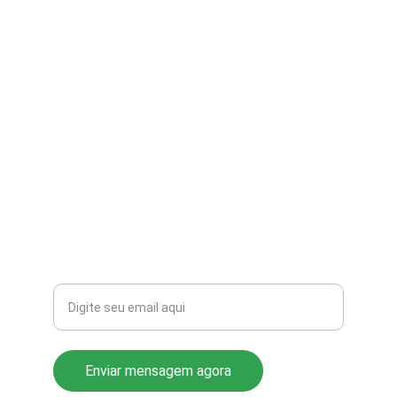
contato@aribi.com.br
(11) 3803-8556
Rua Miranda de Azevedo, 814 Pompéia
CEP: 05027-000
Seu email para contato
Enviar mensagem agora