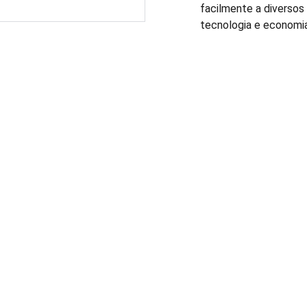
facilmente a diversos 
tecnologia e economia
FALE CONOSCO:
(11) 3803-8556