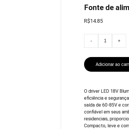
Fonte de ali
R$14.85
-
+
Adicionar ao car
O driver LED 18V Blu
eficiência e seguranç
saída de 60-85V e cor
confiável em seus amb
residenciais, proporci
Compacto, leve e com