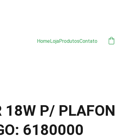
ÃO 
Home
Loja
Produtos
Contato
R 18W P/ PLAFON
GO: 6180000