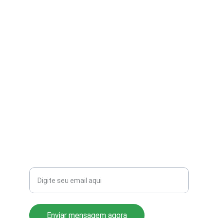
contato@aribi.com.br
(11) 3803-8556
Rua Miranda de Azevedo, 814 Pompéia
CEP: 05027-000
Seu email para contato
Enviar mensagem agora