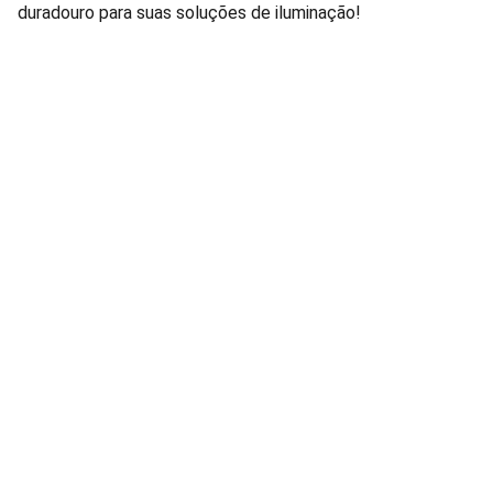
duradouro para suas soluções de iluminação!
Lâmpadas e Produtos Elétricos para 
manutenção de condomínios residenciais e 
comerciais.
FALE CONOSCO: