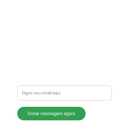
contato@aribi.com.br
(11) 3803-8556
Rua Miranda de Azevedo, 814 Pompéia
CEP: 05027-000
Seu email para contato
Enviar mensagem agora