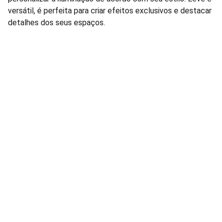
versátil, é perfeita para criar efeitos exclusivos e destacar
detalhes dos seus espaços.
Lâmpadas e Produtos Elétricos para 
manutenção de condomínios residenciais e 
comerciais.