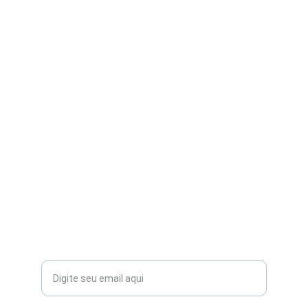
FALE CONOSCO:
contato@aribi.com.br
(11) 3803-8556
Rua Miranda de Azevedo, 814 Pompéia
CEP: 05027-000
Seu email para contato