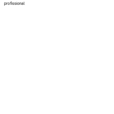
profissional.
Lâmpadas e Produtos Elétricos para 
manutenção de condomínios residenciais e 
comerciais.
FALE CONOSCO: