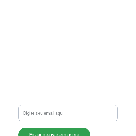
contato@aribi.com.br
(11) 3803-8556
Rua Miranda de Azevedo, 814 Pompéia
CEP: 05027-000
Seu email para contato
Enviar mensagem agora