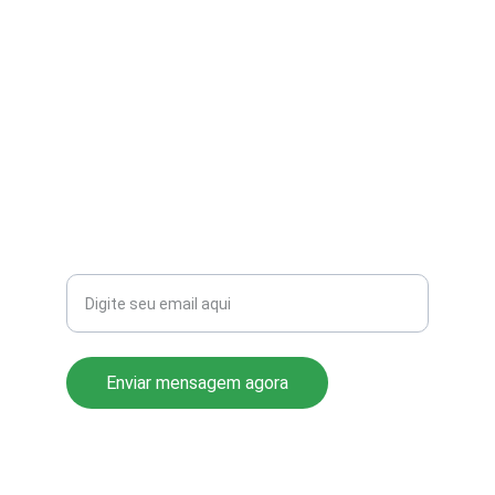
(11) 3803-8556
Rua Miranda de Azevedo, 814 Pompéia
CEP: 05027-000
Seu email para contato
Enviar mensagem agora
© 2025. Todos os Direitos Reservados.