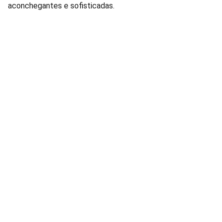
aconchegantes e sofisticadas.
Lâmpadas e Produtos Elétricos para 
manutenção de condomínios residenciais e 
comerciais.
FALE CONOSCO: