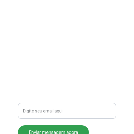
contato@aribi.com.br
(11) 3803-8556
Rua Miranda de Azevedo, 814 Pompéia
CEP: 05027-000
Seu email para contato
Enviar mensagem agora