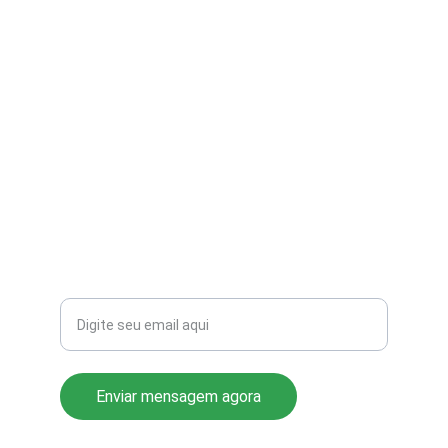
contato@aribi.com.br
(11) 3803-8556
Rua Miranda de Azevedo, 814 Pompéia
CEP: 05027-000
Seu email para contato
Enviar mensagem agora