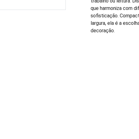
trabalho ou leitura. D
que harmoniza com dif
sofisticação. Compac
largura, ela é a escolh
decoração.