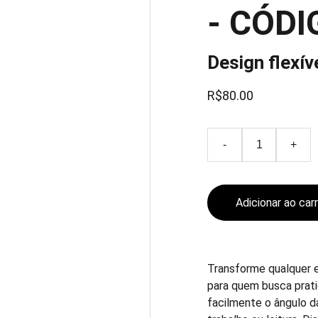
- CÓDI
Design flexív
R$80.00
-
+
Adicionar ao car
Transforme qualquer 
para quem busca pratic
facilmente o ângulo da