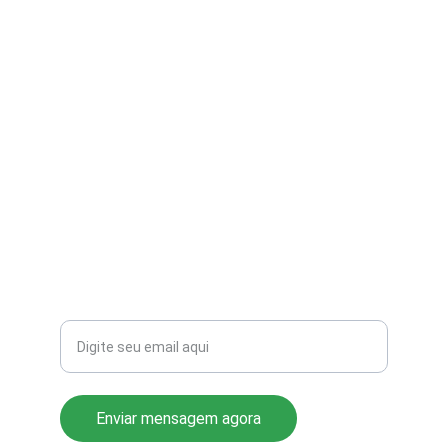
contato@aribi.com.br
(11) 3803-8556
Rua Miranda de Azevedo, 814 Pompéia
CEP: 05027-000
Seu email para contato
Enviar mensagem agora