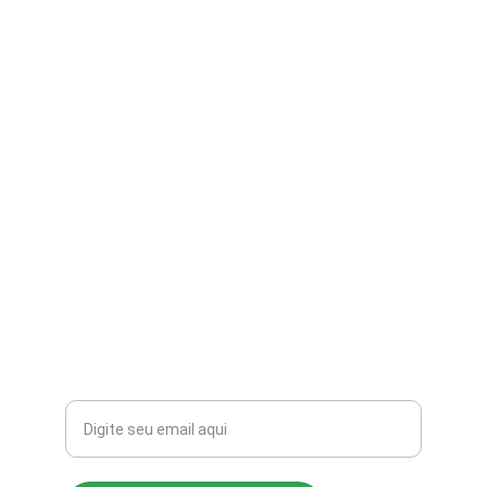
contato@aribi.com.br
(11) 3803-8556
Rua Miranda de Azevedo, 814 Pompéia
CEP: 05027-000
Seu email para contato