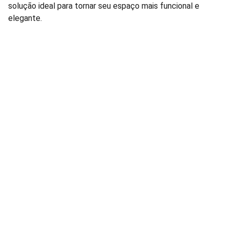
solução ideal para tornar seu espaço mais funcional e
elegante.
Lâmpadas e Produtos Elétricos para 
manutenção de condomínios residenciais e 
comerciais.
FALE CONOSCO: