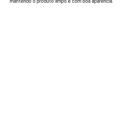
mantendo o produto limpo e com boa aparência.
Lâmpadas e Produtos Elétricos para 
manutenção de condomínios residenciais e 
comerciais.
FALE CONOSCO: