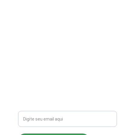
contato@aribi.com.br
(11) 3803-8556
Rua Miranda de Azevedo, 814 Pompéia
CEP: 05027-000
Seu email para contato