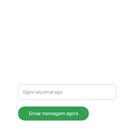
contato@aribi.com.br
(11) 3803-8556
Rua Miranda de Azevedo, 814 Pompéia
CEP: 05027-000
Seu email para contato
Enviar mensagem agora