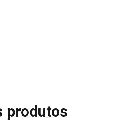
SCONTOS IMPERDÍVEIS EM MATERIAIS ELÉTRICOS E PARA ILUMINAÇ
s produtos