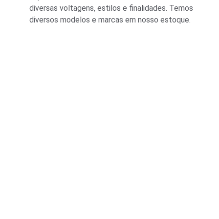
diversas voltagens, estilos e finalidades. Temos 
diversos modelos e marcas em nosso estoque.
Lâmpadas e Produtos Elétricos para manutenção de 
condomínios residenciais e comerciais.