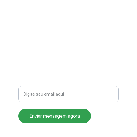
contato@aribi.com.br
(11) 3803-8556
Rua Miranda de Azevedo, 814 Pompéia
CEP: 05027-000
Seu email para contato
Enviar mensagem agora