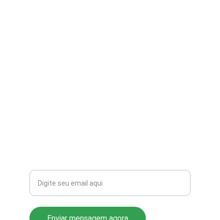
contato@aribi.com.br
(11) 3803-8556
Rua Miranda de Azevedo, 814 Pompéia
CEP: 05027-000
Seu email para contato
Enviar mensagem agora