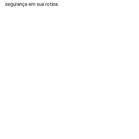
segurança em sua rotina.
Lâmpadas e Produtos Elétricos para 
manutenção de condomínios residenciais e 
comerciais.
FALE CONOSCO: