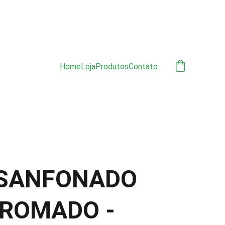
ÃO 
Home
Loja
Produtos
Contato
 SANFONADO
CROMADO -