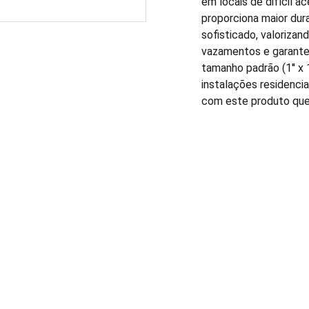
em locais de difícil a
proporciona maior dur
sofisticado, valorizan
vazamentos e garante 
tamanho padrão (1'' x 
instalações residenci
com este produto que a