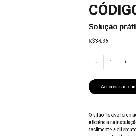
CÓDIG
Solução práti
R$34.36
-
+
Adicionar ao car
O sifão flexível crom
eficiência na instalaç
facilmente a diferent