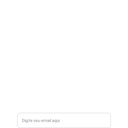
FALE CONOSCO:
contato@aribi.com.br
(11) 3803-8556
Rua Miranda de Azevedo, 814 Pompéia
CEP: 05027-000
Seu email para contato