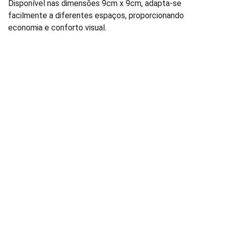
Disponível nas dimensões 9cm x 9cm, adapta-se
facilmente a diferentes espaços, proporcionando
economia e conforto visual.
Lâmpadas e Produtos Elétricos para 
manutenção de condomínios residenciais e 
comerciais.