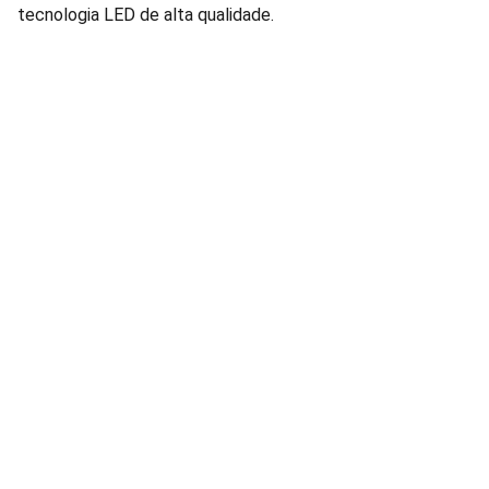
tecnologia LED de alta qualidade.
Lâmpadas e Produtos Elétricos para 
manutenção de condomínios residenciais e 
comerciais.
FALE CONOSCO: