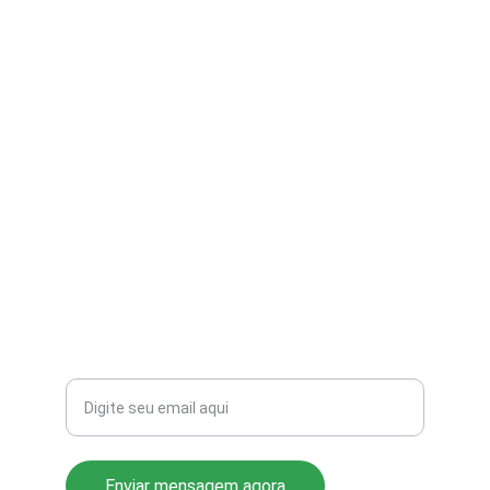
contato@aribi.com.br
(11) 3803-8556
Rua Miranda de Azevedo, 814 Pompéia
CEP: 05027-000
Seu email para contato
Enviar mensagem agora