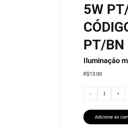
5W PT/
CÓDIG
PT/BN
Iluminação m
R$13.00
-
+
Adicionar ao car