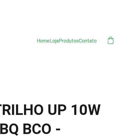
ÃO 
Home
Loja
Produtos
Contato
TRILHO UP 10W
BQ BCO -