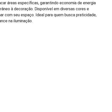
acar áreas específicas, garantindo economia de energia
âneo à decoração. Disponível em diversas cores e
r com seu espaço. Ideal para quem busca praticidade,
ance na iluminação.
Seu email para contato