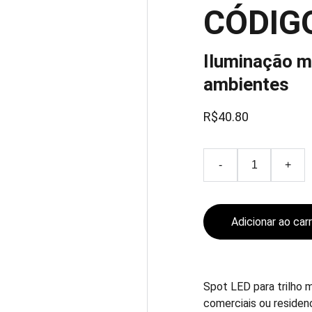
CÓDIG
Iluminação m
ambientes
R$40.80
-
+
Adicionar ao car
Spot LED para trilho m
comerciais ou residenc