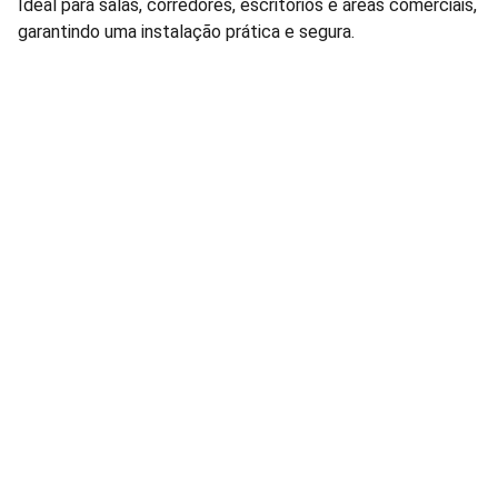
Ideal para salas, corredores, escritórios e áreas comerciais,
garantindo uma instalação prática e segura.
Lâmpadas e Produtos Elétricos para 
manutenção de condomínios residenciais e 
comerciais.
FALE CONOSCO: