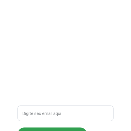
contato@aribi.com.br
(11) 3803-8556
Rua Miranda de Azevedo, 814 Pompéia
CEP: 05027-000
Seu email para contato