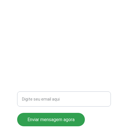
contato@aribi.com.br
(11) 3803-8556
Rua Miranda de Azevedo, 814 Pompéia
CEP: 05027-000
Seu email para contato
Enviar mensagem agora