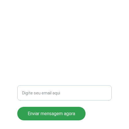
contato@aribi.com.br
(11) 3803-8556
Rua Miranda de Azevedo, 814 Pompéia
CEP: 05027-000
Seu email para contato
Enviar mensagem agora