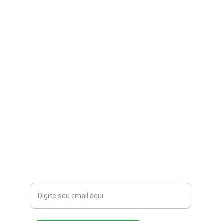
contato@aribi.com.br
(11) 3803-8556
Rua Miranda de Azevedo, 814 Pompéia
CEP: 05027-000
Seu email para contato