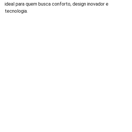
ideal para quem busca conforto, design inovador e
tecnologia.
Lâmpadas e Produtos Elétricos para 
manutenção de condomínios residenciais e 
comerciais.
FALE CONOSCO: